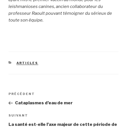
leishmanioses canines, ancien collaborateur du
professeur Raoult pouvant témoigner du sérieux de
toute son équipe.
CATÉGORIES
ARTICLES
Navigation
Article
PRÉCÉDENT
de
précédent
Cataplasmes d’eau de mer
l’article
Article
SUIVANT
suivant
La santé est-elle l’axe majeur de cette période de