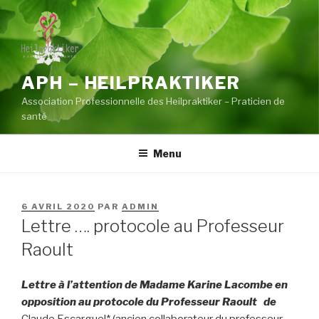
Aller
au
contenu
principal
APH – HEILPRAKTIKER
Association Professionnelle des Heilpraktiker – Praticien de
santé
Menu
PUBLIÉ
6 AVRIL 2020
PAR
ADMIN
LE
Lettre …. protocole au Professeur
Raoult
Lettre à l’attention de Madame Karine Lacombe en
opposition au protocole du Professeur Raoult
de