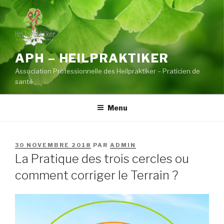
Aller
au
contenu
principal
APH – HEILPRAKTIKER
Association Professionnelle des Heilpraktiker – Praticien de
santé
Menu
PUBLIÉ
30 NOVEMBRE 2018
PAR
ADMIN
LE
La Pratique des trois cercles ou
comment corriger le Terrain ?