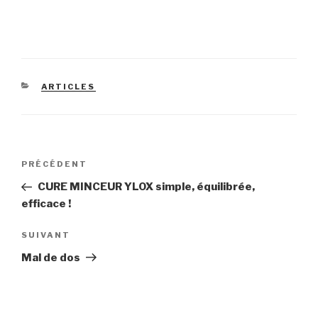
CATÉGORIES
ARTICLES
Navigation
Article
PRÉCÉDENT
de
précédent
CURE MINCEUR YLOX simple, équilibrée,
l’article
efficace !
Article
SUIVANT
suivant
Mal de dos