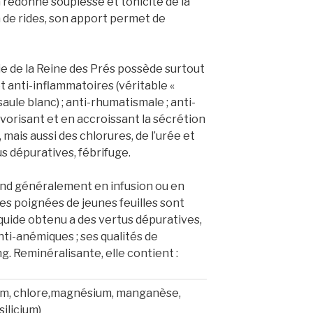
 redonne souplesse et tonicité de la
n de rides, son apport permet de
ie de la Reine des Prés possède surtout
 anti-inflammatoires (véritable «
aule blanc) ; anti-rhumatismale ; anti-
vorisant et en accroissant la sécrétion
mais aussi des chlorures, de l’urée et
tus dépuratives, fébrifuge.
rend généralement en infusion ou en
es poignées de jeunes feuilles sont
liquide obtenu a des vertus dépuratives,
nti-anémiques ; ses qualités de
ng. Reminéralisante, elle contient :
um, chlore,magnésium, manganèse,
silicium)