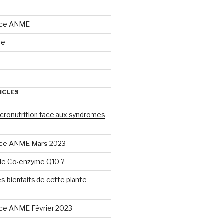
nce ANME
ue
n
ICLES
cronutrition face aux syndromes
ce ANME Mars 2023
 le Co-enzyme Q10 ?
es bienfaits de cette plante
ce ANME Février 2023