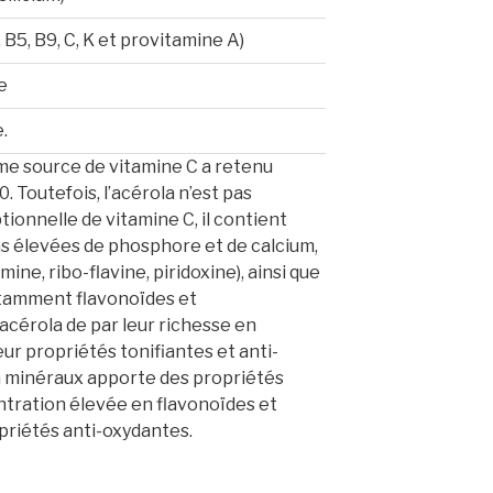
B5, B9, C, K et provitamine A)
e
.
me source de vitamine C a retenu
. Toutefois, l’acérola n’est pas
onnelle de vitamine C, il contient
 élevées de phosphore et de calcium,
ine, ribo-flavine, piridoxine), ainsi que
otamment flavonoïdes et
acérola de par leur richesse en
eur propriétés tonifiantes et anti-
n minéraux apporte des propriétés
ntration élevée en flavonoïdes et
priétés anti-oxydantes
.