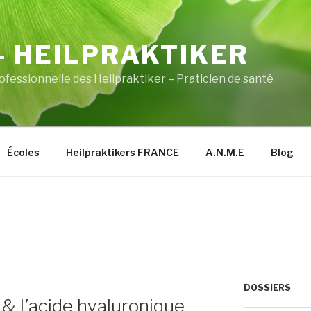
– HEILPRAKTIKER
ofessionnelle des Heilpraktiker – Praticien de santé
Écoles
Heilpraktikers FRANCE
A.N.M.E
Blog
DOSSIERS
& l’acide hyaluronique