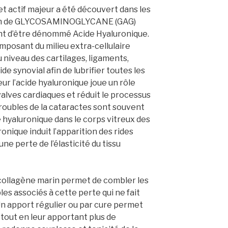
et actif majeur a été découvert dans les
 nom de GLYCOSAMINOGLYCANE (GAG)
ant d’être dénommé Acide Hyaluronique.
mposant du milieu extra-cellulaire
 niveau des cartilages, ligaments,
de synovial afin de lubrifier toutes les
eur l’acide hyaluronique joue un rôle
alves cardiaques et réduit le processus
troubles de la cataractes sont souvent
e hyaluronique dans le corps vitreux des
ronique induit l’apparition des rides
une perte de l’élasticité du tissu
 collagène marin permet de combler les
les associés à cette perte qui ne fait
. Un apport régulier ou par cure permet
 tout en leur apportant plus de