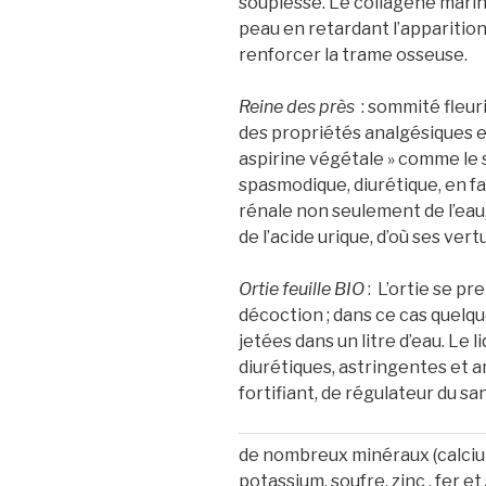
souplesse. Le collagène marin
peau en retardant l’apparitio
renforcer la trame osseuse.
Reine des près
: sommité fleur
des propriétés analgésiques et
aspirine végétale » comme le s
spasmodique, diurétique, en fa
rénale non seulement de l’eau, 
de l’acide urique, d’où ses ver
Ortie feuille BIO
: L’ortie se p
décoction ; dans ce cas quelqu
jetées dans un litre d’eau. Le 
diurétiques, astringentes et a
fortifiant, de régulateur du sa
de nombreux minéraux (calci
potassium, soufre, zinc , fer et 