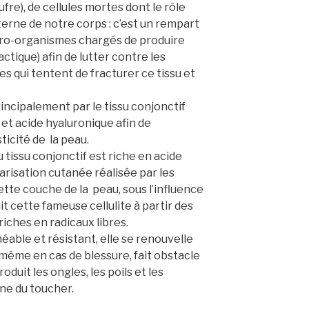
fre), de cellules mortes dont le rôle
terne de notre corps : c’est un rempart
cro-organismes chargés de produire
ctique) afin de lutter contre les
 qui tentent de fracturer ce tissu et
rincipalement par le tissu conjonctif
et acide hyaluronique afin de
sticité de la peau.
 tissu conjonctif est riche en acide
ularisation cutanée réalisée par les
cette couche de la peau, sous l’influence
 cette fameuse cellulite à partir des
riches en radicaux libres.
able et résistant, elle se renouvelle
ême en cas de blessure, fait obstacle
duit les ongles, les poils et les
ane du toucher.