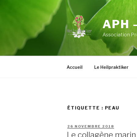
Aller
au
contenu
APH 
principal
Association Pr
Accueil
Le Heilpraktiker
ÉTIQUETTE :
PEAU
PUBLIÉ
26 NOVEMBRE 2018
LE
Le collagène marin 