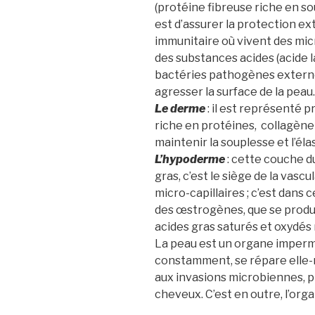
(protéine fibreuse riche en sou
est d’assurer la protection ex
immunitaire où vivent des mi
des substances acides (acide la
bactéries pathogènes externes
agresser la surface de la peau.
Le derme
: il est représenté p
riche en protéines, collagène 
maintenir la souplesse et l’éla
L’hypoderme
: cette couche du
gras, c’est le siège de la vasc
micro-capillaires ; c’est dans 
des œstrogènes, que se produit
acides gras saturés et oxydés 
La peau est un organe impermé
constamment, se répare elle-m
aux invasions microbiennes, pro
cheveux. C’est en outre, l’org