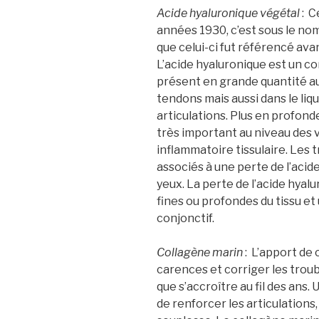
Acide hyaluronique végétal
: C
années 1930, c’est sous le
que celui-ci fut référencé av
L’acide hyaluronique est un co
présent en grande quantité au
tendons mais aussi dans le liqui
articulations. Plus en profond
très important au niveau des v
inflammatoire tissulaire. Les 
associés à une perte de l’acid
yeux. La perte de l’acide hyalu
fines ou profondes du tissu et 
conjonctif.
Collagène marin
: L’apport de
carences et corriger les troub
que s’accroître au fil des ans
de renforcer les articulations,