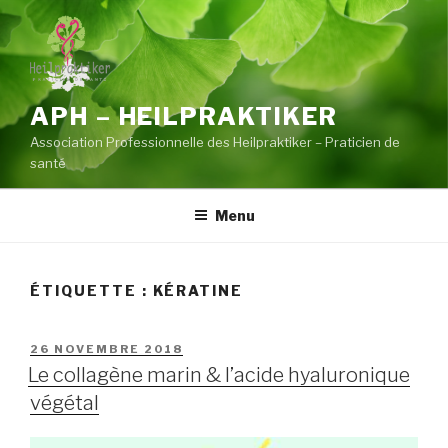
Aller
au
contenu
principal
APH – HEILPRAKTIKER
Association Professionnelle des Heilpraktiker – Praticien de
santé
Menu
ÉTIQUETTE :
KÉRATINE
PUBLIÉ
26 NOVEMBRE 2018
LE
Le collagène marin & l’acide hyaluronique
végétal